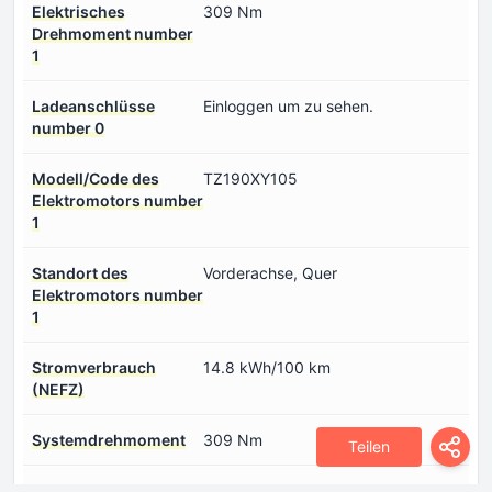
Elektrisches
309 Nm
Drehmoment number
1
Ladeanschlüsse
Einloggen um zu sehen.
number 0
Modell/Code des
TZ190XY105
Elektromotors number
1
Standort des
Vorderachse, Quer
Elektromotors number
1
Stromverbrauch
14.8 kWh/100 km
(NEFZ)
Systemdrehmoment
309 Nm
Teilen
Systemleistung
245 PS