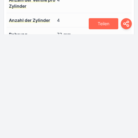
Zylinder
Anzahl der Zylinder
4
Teilen
Bohrung
73 mm
Hub
82 mm
Hubraum
1373 cm
Kraftstoffeinspritzsystem
Direkteinspritzung
Kühlmittel
6.7 l
Leistung pro Liter
80.1 PS/l
Hubvolumen
Max. Drehmoment
235 Nm @ 2000-2500 rpm