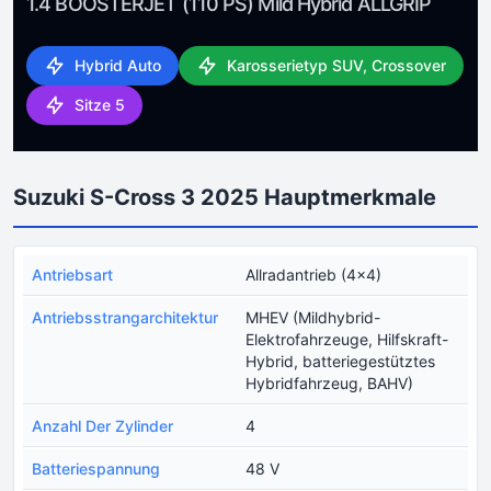
1.4 BOOSTERJET (110 PS) Mild Hybrid ALLGRIP
Hybrid Auto
Karosserietyp SUV, Crossover
Sitze 5
Suzuki S-Cross 3 2025 Hauptmerkmale
Antriebsart
Allradantrieb (4x4)
Antriebsstrangarchitektur
MHEV (Mildhybrid-
Elektrofahrzeuge, Hilfskraft-
Hybrid, batteriegestütztes
Hybridfahrzeug, BAHV)
Anzahl Der Zylinder
4
Batteriespannung
48 V