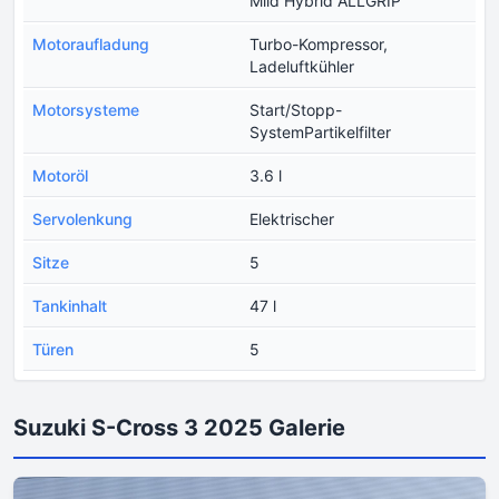
Mild Hybrid ALLGRIP
Motoraufladung
Turbo-Kompressor,
Ladeluftkühler
Motorsysteme
Start/Stopp-
SystemPartikelfilter
Motoröl
3.6 l
Servolenkung
Elektrischer
Sitze
5
Tankinhalt
47 l
Türen
5
Suzuki S-Cross 3 2025 Galerie