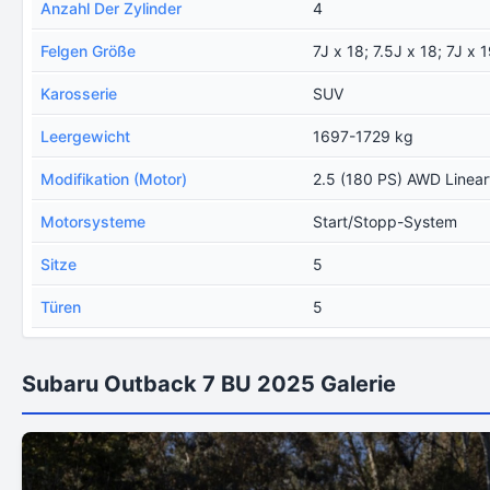
Anzahl Der Zylinder
4
Felgen Größe
7J x 18; 7.5J x 18; 7J x 
Karosserie
SUV
Leergewicht
1697-1729 kg
Modifikation (Motor)
2.5 (180 PS) AWD Linear
Motorsysteme
Start/Stopp-System
Sitze
5
Türen
5
Subaru Outback 7 BU 2025 Galerie