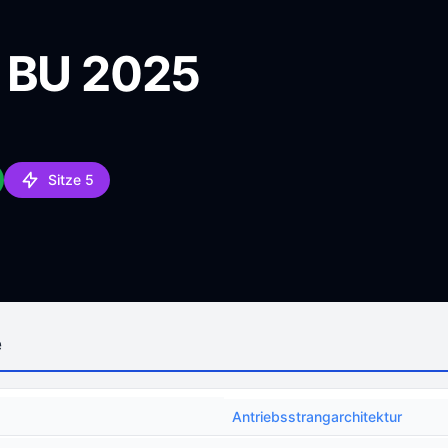
 BU 2025
Sitze 5
e
Antriebsstrangarchitektur