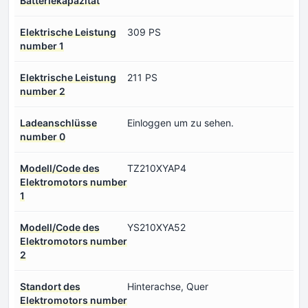
Batteriekapazität
Elektrische Leistung
309 PS
number 1
Elektrische Leistung
211 PS
number 2
Ladeanschlüsse
Einloggen um zu sehen.
number 0
Modell/Code des
TZ210XYAP4
Elektromotors number
1
Modell/Code des
YS210XYA52
Elektromotors number
2
Standort des
Hinterachse, Quer
Elektromotors number