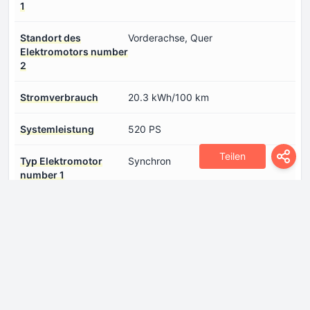
1
Standort des
Vorderachse, Quer
Elektromotors number
2
Stromverbrauch
20.3 kWh/100 km
Systemleistung
520 PS
Teilen
Typ Elektromotor
Synchron
number 1
Typ Elektromotor
Asynchron
number 2
Еlektrische Reichweite
258-331 km
Verbrennungsmotor