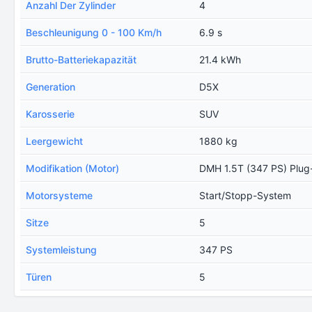
Anzahl Der Zylinder
4
Beschleunigung 0 - 100 Km/h
6.9 s
Brutto-Batteriekapazität
21.4 kWh
Generation
D5X
Karosserie
SUV
Leergewicht
1880 kg
Modifikation (Motor)
DMH 1.5T (347 PS) Plug
Motorsysteme
Start/Stopp-System
Sitze
5
Systemleistung
347 PS
Türen
5