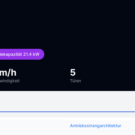
riekapazität 21.4 kW
km/h
5
indigkeit
Türen
Antriebsstrangarchitektur