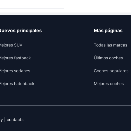
Nuevos principales
Más páginas
Mejores SUV
Todas las marcas
Mejores fastback
Últimos coches
Mejores sedanes
Coches populares
Mejores hatchback
Mejores coches
cy
|
contacts