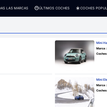
AS LAS MARCAS
ÚLTIMOS COCHES
COCHES POPU
Mini H
Marca :
Coches
Mini El
Marca :
Coches