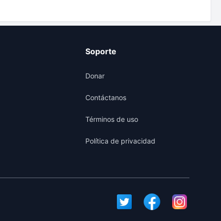
Soporte
Donar
Contáctanos
Términos de uso
Política de privacidad