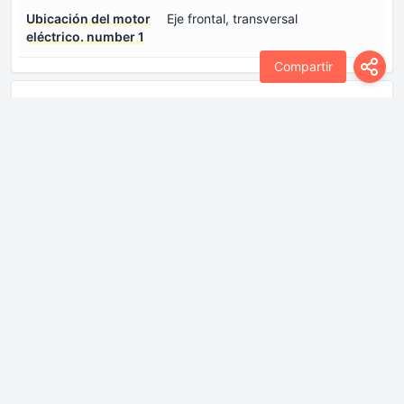
Ubicación del motor
Eje frontal, transversal
eléctrico. number 1
Compartir
Dimensiones
Altura
1530 mm
Anchura
1725 mm
Distancia al suelo
120 mm
Distancia entre ejes
2700 mm
Diámetro giro
11.6 m
Longitud
4700 mm
Vía delantera
1475 mm