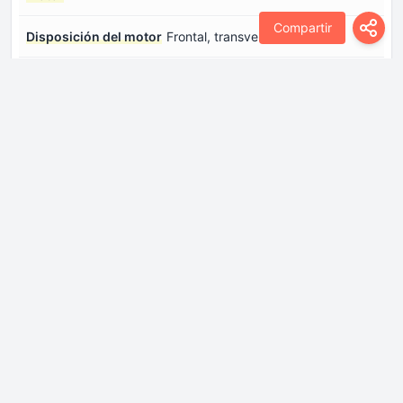
Compartir
Disposición del motor
Frontal, transversal
Modelo del
DFMC15DR
motor/Código del
motor
Número de cilindros
4
Número de válvulas
4
por cilindro
Par máximo
158 Nm @ 4500rpm.
Potencia máxima
117 CV
Sistema de inyección
Inyección directa
de combustible
Sistemas de motor
Start / Stop sistema