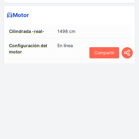
Motor
Cilindrada -real-
1498 cm
Configuración del
En línea
motor
Compartir
Disposición del motor
Frontal, transversal
Número de cilindros
4
Número de válvulas
4
por cilindro
Par máximo
210 Nm @ 3600rpm.
Par máximo (GPL)
195 Nm @ 3600rpm.