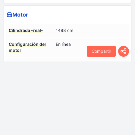
Motor
Cilindrada -real-
1498 cm
Configuración del
En línea
motor
Compartir
Disposición del motor
Frontal, transversal
Número de cilindros
4
Número de válvulas
4
por cilindro
Par máximo
135 Nm @ 4700rpm.
Par máximo (GPL)
131 Nm @ 4700rpm.