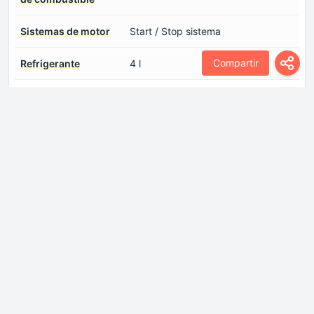
Sistemas de motor
Start / Stop sistema
Compartir
Refrigerante
4 l
Transmisión
Dirección asistida
Dirección Eléctrica
Dirección, tipo
Cremallera de dirección
Frenos delanteros
Discos
Frenos traseros
Tambor
Número de marchas y
5 marchas, transmisión manual
tipo de Transmisión