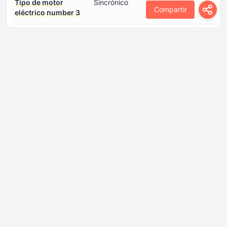
Tipo de motor
Sincrónico
Compartir
eléctrico number 3
Ubicación de la batería
Debajo del piso
Ubicación del motor
Frontal, transversal
eléctrico. number 1
Ubicación del motor
Eje Trasero, transversal
eléctrico. number 2
Ubicación del motor
Eje Trasero, transversal
eléctrico. number 3
Motor de combustión
Aspiración del motor
Turbocompresor, Intercooler
Cilindrada -real-
1995 cm