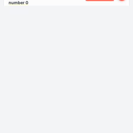
number 0
Tipo de motor
Sincrónico
eléctrico number 1
Ubicación de la batería
Debajo del piso
Ubicación del motor
Eje frontal, transversal
eléctrico. number 1
Voltaje de la batería
430 V
Dimensiones
Altura
1670 mm
Anchura
1901 mm