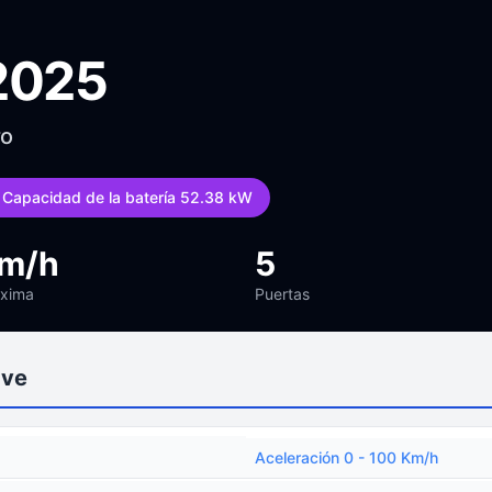
2025
ro
Capacidad de la batería 52.38 kW
km/h
5
áxima
Puertas
ave
Aceleración 0 - 100 Km/h