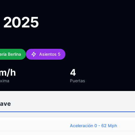
Y 2025
ría Berlina
Asientos 5
km/h
4
áxima
Puertas
lave
Aceleración 0 - 62 Mph