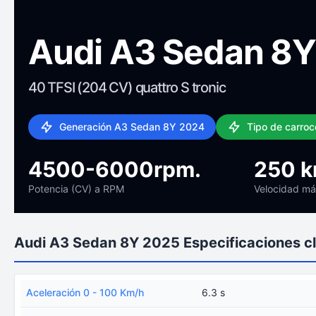
Audi A3 Sedan 8
40 TFSI (204 CV) quattro S tronic
Generación A3 Sedan 8Y 2024
Tipo de carroce
4500-6000rpm.
250 
Potencia (CV) a RPM
Velocidad m
Audi A3 Sedan 8Y 2025 Especificaciones c
Aceleración 0 - 100 Km/h
6.3 s