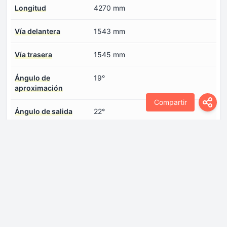
Longitud
4270 mm
Vía delantera
1543 mm
Vía trasera
1545 mm
Ángulo de
19°
aproximación
Compartir
Ángulo de salida
22°
Motor
Cilindrada -real-
1498 cm
Configuración del
En línea
motor