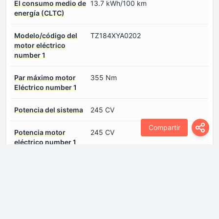
El consumo medio de
13.7 kWh/100 km
energía (CLTC)
Modelo/código del
TZ184XYA0202
motor eléctrico
number 1
Par máximo motor
355 Nm
Eléctrico number 1
Potencia del sistema
245 CV
Compartir
Potencia motor
245 CV
eléctrico number 1
Puertos de carga
Inicie sesión para ver.
number 0
Tipo de motor
Sincrónico
eléctrico number 1