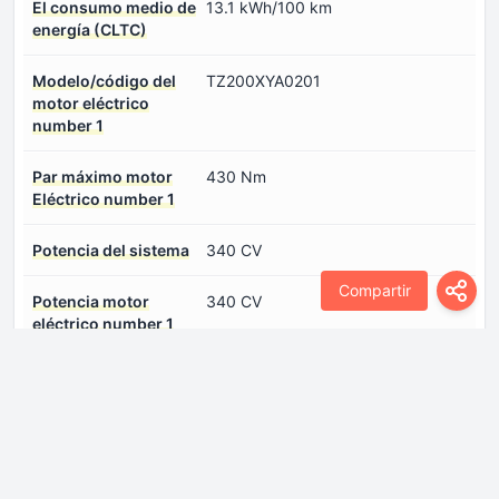
El consumo medio de
13.1 kWh/100 km
energía (CLTC)
Modelo/código del
TZ200XYA0201
motor eléctrico
number 1
Par máximo motor
430 Nm
Eléctrico number 1
Potencia del sistema
340 CV
Compartir
Potencia motor
340 CV
eléctrico number 1
Puertos de carga
Inicie sesión para ver.
number 0
Tipo de motor
Sincrónico
eléctrico number 1