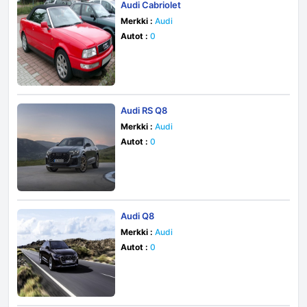
Audi Cabriolet
Merkki :
Audi
Autot :
0
Audi RS Q8
Merkki :
Audi
Autot :
0
Audi Q8
Merkki :
Audi
Autot :
0