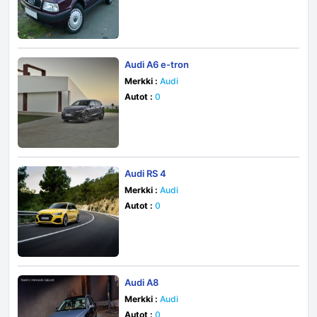
Audi A6 e-tron
Merkki :
Audi
Autot :
0
Audi RS 4
Merkki :
Audi
Autot :
0
Audi A8
Merkki :
Audi
Autot :
0