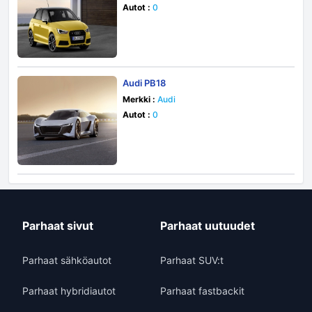
Autot :
0
Audi PB18
Merkki :
Audi
Autot :
0
Parhaat sivut
Parhaat uutuudet
Parhaat sähköautot
Parhaat SUV:t
Parhaat hybridiautot
Parhaat fastbackit