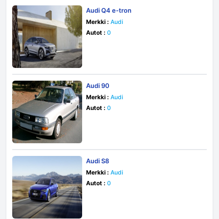
Audi Q4 e-tron
Merkki :
Audi
Autot :
0
Audi 90
Merkki :
Audi
Autot :
0
Audi S8
Merkki :
Audi
Autot :
0