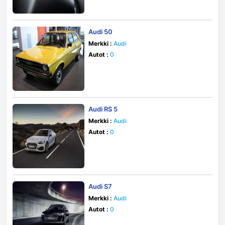
Audi 50
Merkki :
Audi
Autot :
0
Audi RS 5
Merkki :
Audi
Autot :
0
Audi S7
Merkki :
Audi
Autot :
0