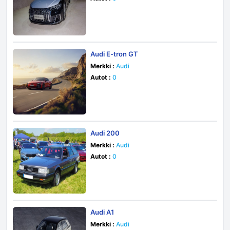
Audi E-tron GT
Merkki :
Audi
Autot :
0
Audi 200
Merkki :
Audi
Autot :
0
Audi A1
Merkki :
Audi