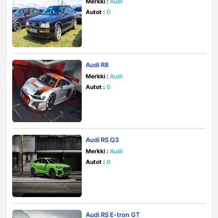
Merkki :
Audi
Autot :
0
Audi R8
Merkki :
Audi
Autot :
0
Audi RS Q3
Merkki :
Audi
Autot :
0
Audi RS E-tron GT