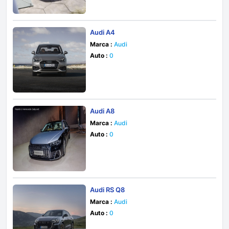
Audi A4
Marca :
Audi
Auto :
0
Audi A8
Marca :
Audi
Auto :
0
Audi RS Q8
Marca :
Audi
Auto :
0