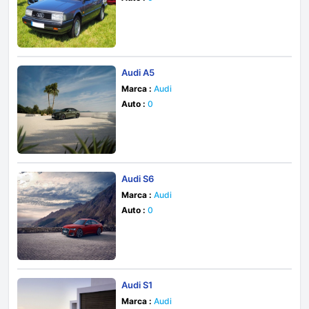
Audi A5
Marca :
Audi
Auto :
0
Audi S6
Marca :
Audi
Auto :
0
Audi S1
Marca :
Audi