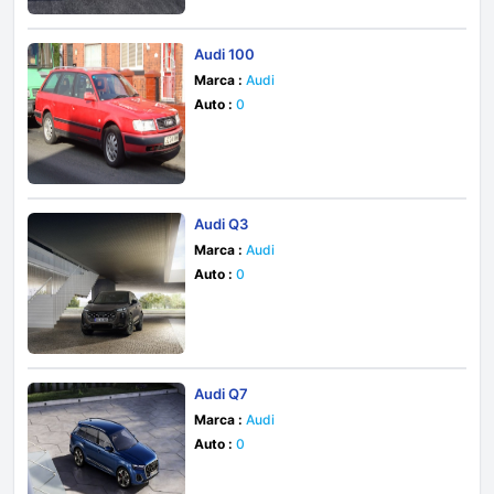
Audi 100
Marca :
Audi
Auto :
0
Audi Q3
Marca :
Audi
Auto :
0
Audi Q7
Marca :
Audi
Auto :
0