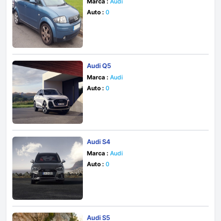
Marca :
Audi
Auto :
0
Audi Q5
Marca :
Audi
Auto :
0
Audi S4
Marca :
Audi
Auto :
0
Audi S5