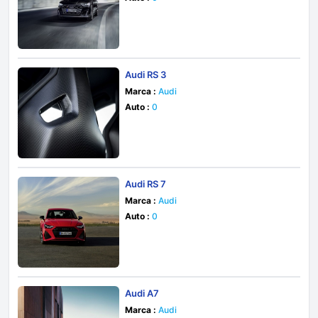
Audi RS 3
Marca :
Audi
Auto :
0
Audi RS 7
Marca :
Audi
Auto :
0
Audi A7
Marca :
Audi