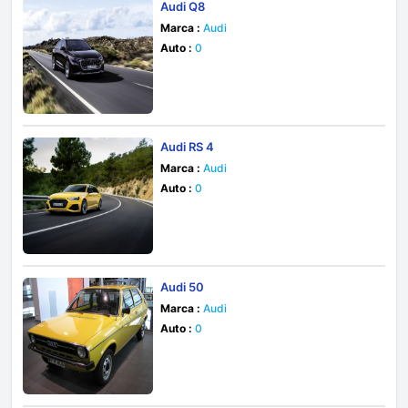
Audi Q8
Marca :
Audi
Auto :
0
Audi RS 4
Marca :
Audi
Auto :
0
Audi 50
Marca :
Audi
Auto :
0