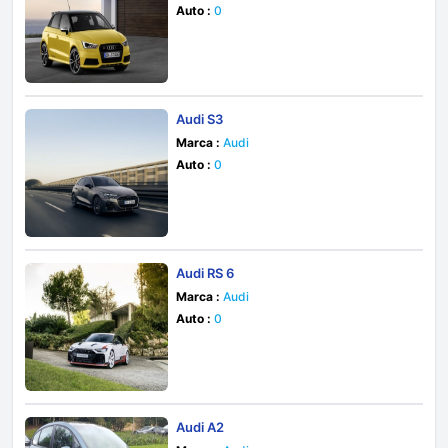
Auto :
0
Audi S3
Marca :
Audi
Auto :
0
Audi RS 6
Marca :
Audi
Auto :
0
Audi A2