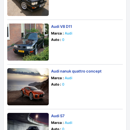
Audi V8 D11
Marca :
Audi
Auto :
0
Audi nanuk quattro concept
Marca :
Audi
Auto :
0
Audi S7
Marca :
Audi
Auto :
0