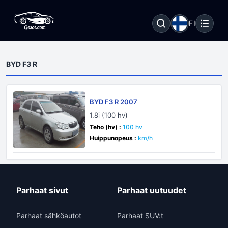
FI
BYD F3 R
BYD F3 R 2007
1.8i (100 hv)
Teho (hv) :
100 hv
Huippunopeus :
km/h
Parhaat sivut
Parhaat uutuudet
Parhaat sähköautot
Parhaat SUV:t