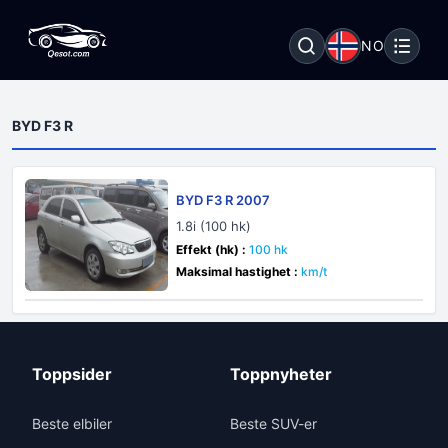
NO
BYD F3 R
BYD F3 R 2007
1.8i (100 hk)
Effekt (hk) :
100 hk
Maksimal hastighet :
km/t
Toppsider
Toppnyheter
Beste elbiler
Beste SUV-er