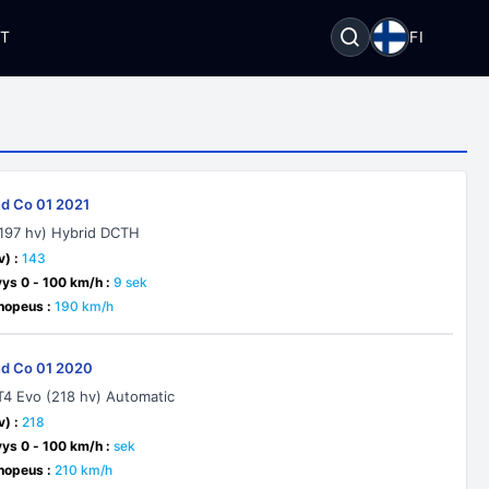
OT
FI
nd Co 01 2021
(197 hv) Hybrid DCTH
v) :
143
yys 0 - 100 km/h :
9 sek
nopeus :
190 km/h
nd Co 01 2020
T4 Evo (218 hv) Automatic
v) :
218
yys 0 - 100 km/h :
sek
nopeus :
210 km/h