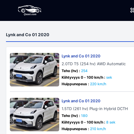
Lynk and Co 01 2020
Lynk and Co 01 2020
2.0TD T5 (254 hv) AWD Automatic
Teho (hv) :
254
Kiihtyvyys 0 - 100 km/h :
sek
Huippunopeus :
220 km/h
Lynk and Co 01 2020
1.5TD (261 hv) Plug-in Hybrid DCTH
Teho (hv) :
180
Kiihtyvyys 0 - 100 km/h :
8 sek
Huippunopeus :
210 km/h