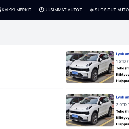
KAIKKI MERKIT
UUSIMMAT AUTOT
SUOSITUT AUT
Lynk a
1.5TD 
Teho (h
Kiihtyv
Huippu
Lynk a
2.0TD 
Teho (h
Kiihtyv
Huippu