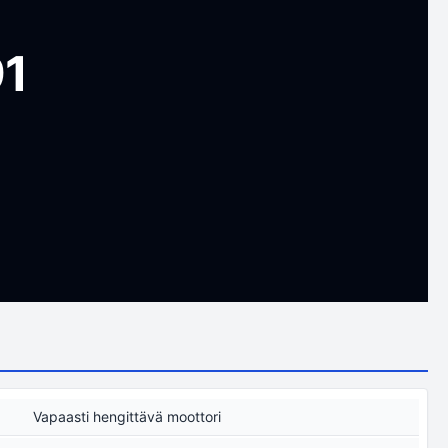
91
Vapaasti hengittävä moottori