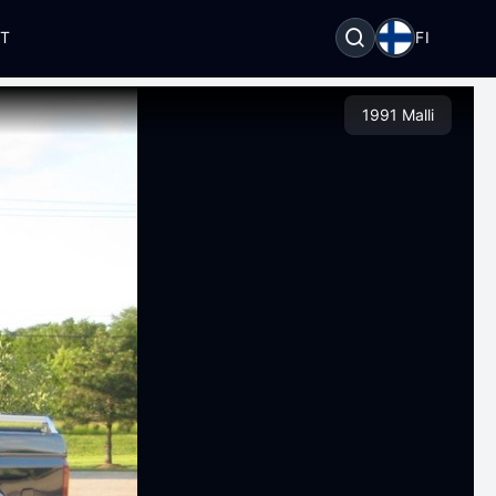
OT
FI
1991 Malli