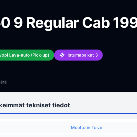
50 9 Regular Cab 19
yyppi Lava-auto (Pick-up)
Istumapaikat 3
ärä
keimmät tekniset tiedot
Moottorin Toive