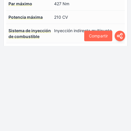
Par máximo
427 Nm
Potencia máxima
210 CV
Sistema de inyección
Inyección indirecta multipunto
Compartir
de combustible
Transmisión
Dirección asistida
Dirección Eléctrica
Frenos delanteros
Discos
Frenos traseros
Tambor
Número de marchas y
4 marchas, transmisión automática
tipo de Transmisión