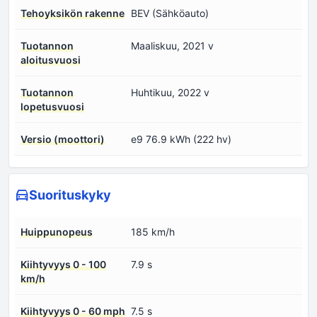
Tehoyksikön rakenne
BEV (Sähköauto)
Tuotannon
Maaliskuu, 2021 v
aloitusvuosi
Tuotannon
Huhtikuu, 2022 v
lopetusvuosi
Versio (moottori)
e9 76.9 kWh (222 hv)
Suorituskyky
Huippunopeus
185 km/h
Kiihtyvyys 0 - 100
7.9 s
km/h
Kiihtyvyys 0 - 60 mph
7.5 s