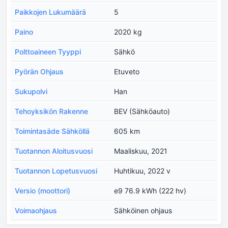
Paikkojen Lukumäärä
5
Paino
2020 kg
Polttoaineen Tyyppi
Sähkö
Pyörän Ohjaus
Etuveto
Sukupolvi
Han
Tehoyksikön Rakenne
BEV (Sähköauto)
Toimintasäde Sähköllä
605 km
Tuotannon Aloitusvuosi
Maaliskuu, 2021
Tuotannon Lopetusvuosi
Huhtikuu, 2022 v
Versio (moottori)
e9 76.9 kWh (222 hv)
Voimaohjaus
Sähköinen ohjaus