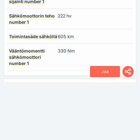
sijainti number 1
Sähkömoottorin teho
222 hv
number 1
Toimintasäde sähköllä
605 km
Vääntömomentti
330 Nm
sähkömoottori
number 1
Jaa
Mitat
Pituus
4980 mm
Pyörän perusta
2920 mm
Vähimmäiskääntöhalkaisija
12.3 m