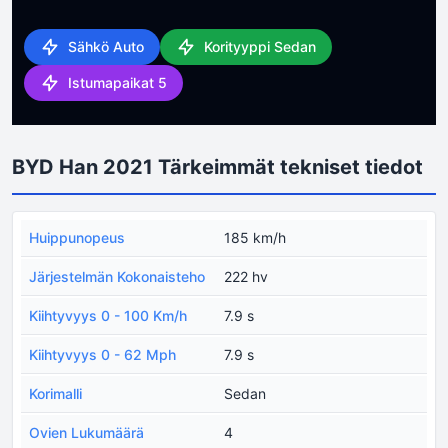
Sähkö Auto
Korityyppi Sedan
Istumapaikat 5
BYD Han 2021 Tärkeimmät tekniset tiedot
Huippunopeus
185 km/h
Järjestelmän Kokonaisteho
222 hv
Kiihtyvyys 0 - 100 Km/h
7.9 s
Kiihtyvyys 0 - 62 Mph
7.9 s
Korimalli
Sedan
Ovien Lukumäärä
4