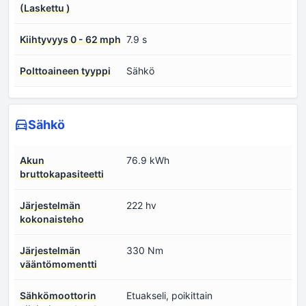
(Laskettu )
Kiihtyvyys 0 - 62 mph
7.9 s
Polttoaineen tyyppi
Sähkö
Sähkö
Akun
76.9 kWh
bruttokapasiteetti
Järjestelmän
222 hv
kokonaisteho
Järjestelmän
330 Nm
vääntömomentti
Sähkömoottorin
Etuakseli, poikittain