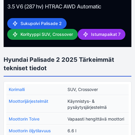
3.5 V6 (287 hv) HTRAC AWD Automatic
Sukupolvi Palisade 2
Korityyppi SUV, Crossover
Istumapaikat 7
Hyundai Palisade 2 2025 Tärkeimmät
tekniset tiedot
Korimalli
SUV, Crossover
Moottorijärjestelmät
Käynnistys- &
pysäytysjärjestelmä
Moottorin Toive
Vapaasti hengittävä moottori
Moottorin öljytilavuus
6.6 l