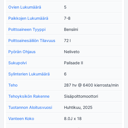
Ovien Lukumäärä
5
Paikkojen Lukumäärä
7-8
Polttoaineen Tyyppi
Bensiini
Polttoainesäiliön Tilavuus
72 l
Pyörän Ohjaus
Neliveto
Sukupolvi
Palisade II
Sylinterien Lukumäärä
6
Teho
287 hv @ 6400 kierrosta/min
Tehoyksikön Rakenne
Sisäpolttomoottori
Tuotannon Aloitusvuosi
Huhtikuu, 2025
Vanteen Koko
8.0J x 18