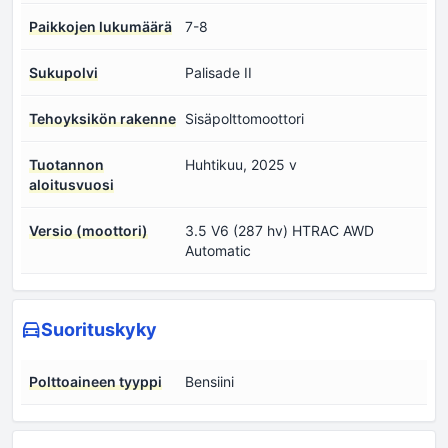
Paikkojen lukumäärä
7-8
Sukupolvi
Palisade II
Tehoyksikön rakenne
Sisäpolttomoottori
Tuotannon
Huhtikuu, 2025 v
aloitusvuosi
Versio (moottori)
3.5 V6 (287 hv) HTRAC AWD
Automatic
Suorituskyky
Polttoaineen tyyppi
Bensiini