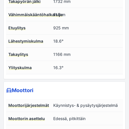
Takapyörän jälki
1732 mm
Vähimmäiskääntöhalkaisija
11.9 m
Etuylitys
925 mm
Lähestymiskulma
18.6°
Takaylitys
1166 mm
Ylityskulma
16.3°
Moottori
Moottorijärjestelmät
Käynnistys- & pysäytysjärjestelmä
Moottorin asettelu
Edessä, pitkittäin