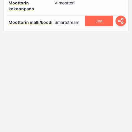
Moottorin
V-moottori
kokoonpano
Jaa
Moottorin malli/koodi
Smartstream
Moottorin tilavuus
3470 sm
Moottorin toive
Vapaasti hengittävä moottori
Moottorin öljytilavuus
6.6 l
Polttoaineen
Suoraruiskutus ja
ruiskutusjärjestelmä
Monipistesuihkutus
Puristussuhde
12.3:1
Sylinterien halkaisija
92 mm
Sylinterien lukumäärä
6