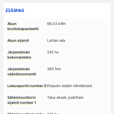
Sähkö
Akun
68.03 kWh
bruttokapasiteetti
Akun sijainti
Lattian alla
Järjestelmän
245 hv
kokonaisteho
Järjestelmän
385 Nm
vääntömomentti
Latausportit number 0
Kirjaudu sisään nähdäksesi.
Sähkömoottorin
Taka-akseli, poikittain
sijainti number 1