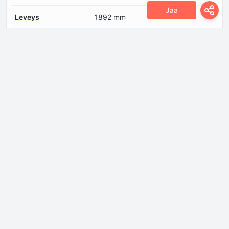
Jaa
Leveys
1892 mm
Pituus
4690 mm
Pyörän perusta
2775 mm
Vähimmäiskääntöhalkaisija
10.8 m
Vetotapa
Etujousitus
Itsenäinen tyyppiä McPherson
Pyörän ohjaus
Takaveto
Renkaan koko
235/55 R18
Takajousitus
Itsenäinen monilenkkijousitus