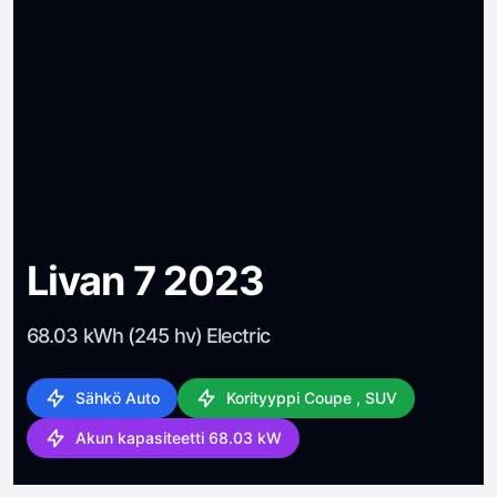
Livan 7 2023
68.03 kWh (245 hv) Electric
Sähkö Auto
Korityyppi Coupe , SUV
Akun kapasiteetti 68.03 kW