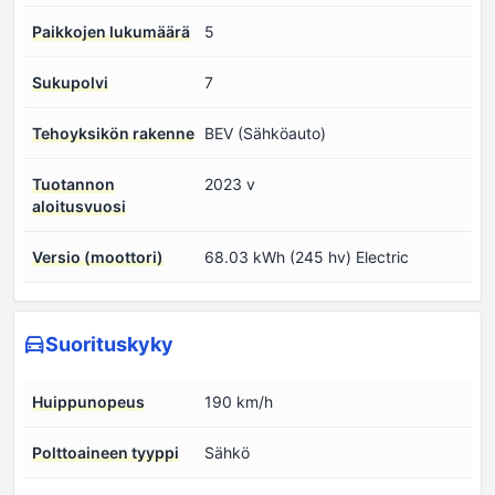
Paikkojen lukumäärä
5
Sukupolvi
7
Tehoyksikön rakenne
BEV (Sähköauto)
Tuotannon
2023 v
aloitusvuosi
Versio (moottori)
68.03 kWh (245 hv) Electric
Suorituskyky
Huippunopeus
190 km/h
Polttoaineen tyyppi
Sähkö