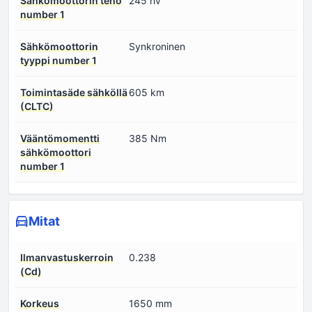
Sähkömoottorin teho
245 hv
number 1
Sähkömoottorin
Synkroninen
tyyppi number 1
Toimintasäde sähköllä
605 km
(CLTC)
Vääntömomentti
385 Nm
sähkömoottori
number 1
Mitat
Ilmanvastuskerroin
0.238
(Cd)
Korkeus
1650 mm