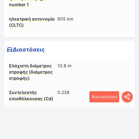
number 1
ηλεκτρική αυτονομία
605 km
(CLTC)
Διαστάσεις
Ελάχιστη διάμετρος
10.8 m
στροφής (διάμετρος
στροφής)
Συντελεστής
0.238
Κοινοποίηση
οπισθέλκουσας (Cd)
μήκος
4690 mm
μεταξόνιο
2775 mm