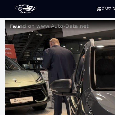
ΌΛΕΣ Ο
Livan