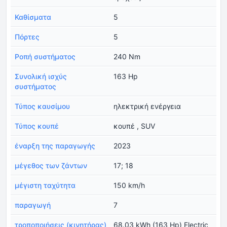
Καθίσματα
5
Πόρτες
5
Ροπή συστήματος
240 Nm
Συνολική ισχύς
163 Hp
συστήματος
Τύπος καυσίμου
ηλεκτρική ενέργεια
Τύπος κουπέ
κουπέ , SUV
έναρξη της παραγωγής
2023
μέγεθος των ζάντων
17; 18
μέγιστη ταχύτητα
150 km/h
παραγωγή
7
τροποποιήσεις (κινητήρας)
68.03 kWh (163 Hp) Electric