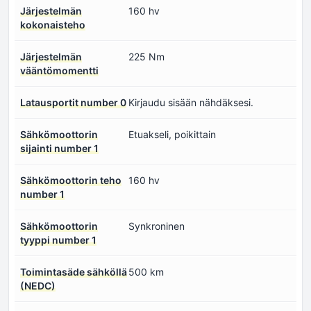
Järjestelmän
160 hv
kokonaisteho
Järjestelmän
225 Nm
vääntömomentti
Latausportit number 0
Kirjaudu sisään nähdäksesi.
Sähkömoottorin
Etuakseli, poikittain
sijainti number 1
Sähkömoottorin teho
160 hv
number 1
Sähkömoottorin
Synkroninen
tyyppi number 1
Toimintasäde sähköllä
500 km
(NEDC)