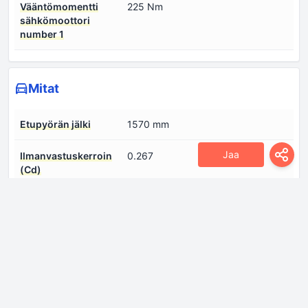
Vääntömomentti
225 Nm
sähkömoottori
number 1
Mitat
Etupyörän jälki
1570 mm
Jaa
Ilmanvastuskerroin
0.267
(Cd)
Korkeus
1480 mm
Leveys
1835 mm
Maavara
145 mm
Pituus
4675 mm