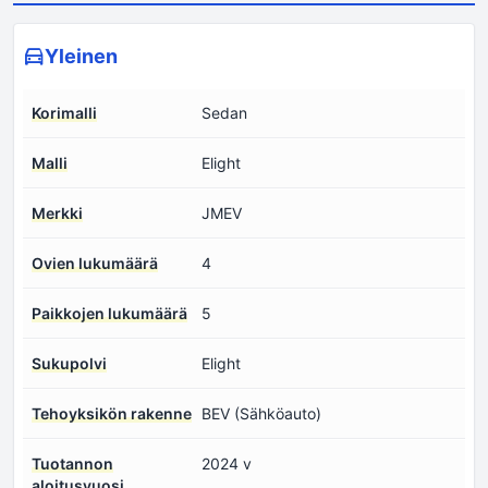
Yleinen
Korimalli
Sedan
Malli
Elight
Merkki
JMEV
Ovien lukumäärä
4
Paikkojen lukumäärä
5
Sukupolvi
Elight
Tehoyksikön rakenne
BEV (Sähköauto)
Tuotannon
2024 v
aloitusvuosi