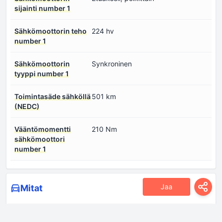
sijainti number 1
Sähkömoottorin teho
224 hv
number 1
Sähkömoottorin
Synkroninen
tyyppi number 1
Toimintasäde sähköllä
501 km
(NEDC)
Vääntömomentti
210 Nm
sähkömoottori
number 1
Jaa
Mitat
Etupyörän jälki
1570 mm