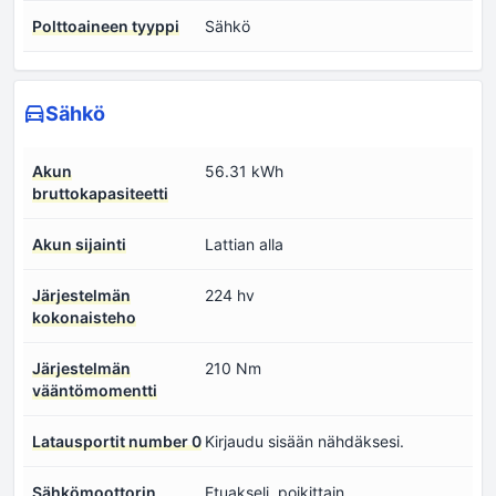
Polttoaineen tyyppi
Sähkö
Sähkö
Akun
56.31 kWh
bruttokapasiteetti
Akun sijainti
Lattian alla
Järjestelmän
224 hv
kokonaisteho
Järjestelmän
210 Nm
vääntömomentti
Latausportit number 0
Kirjaudu sisään nähdäksesi.
Sähkömoottorin
Etuakseli, poikittain