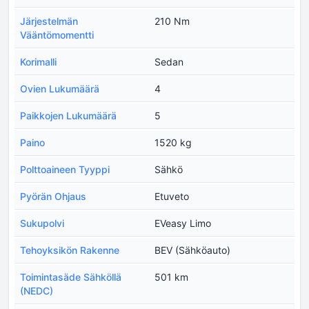
Järjestelmän
210 Nm
Vääntömomentti
Korimalli
Sedan
Ovien Lukumäärä
4
Paikkojen Lukumäärä
5
Paino
1520 kg
Polttoaineen Tyyppi
Sähkö
Pyörän Ohjaus
Etuveto
Sukupolvi
EVeasy Limo
Tehoyksikön Rakenne
BEV (Sähköauto)
Toimintasäde Sähköllä
501 km
(NEDC)