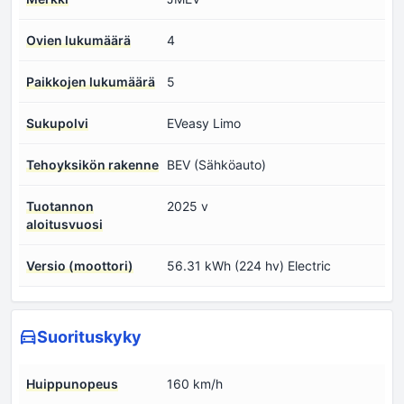
Ovien lukumäärä
4
Paikkojen lukumäärä
5
Sukupolvi
EVeasy Limo
Tehoyksikön rakenne
BEV (Sähköauto)
Tuotannon
2025 v
aloitusvuosi
Versio (moottori)
56.31 kWh (224 hv) Electric
Suorituskyky
Huippunopeus
160 km/h