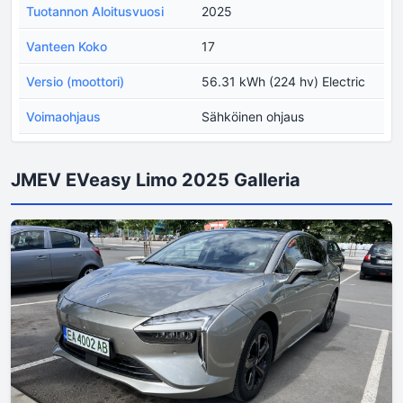
Tuotannon Aloitusvuosi
2025
Vanteen Koko
17
Versio (moottori)
56.31 kWh (224 hv) Electric
Voimaohjaus
Sähköinen ohjaus
JMEV EVeasy Limo 2025 Galleria