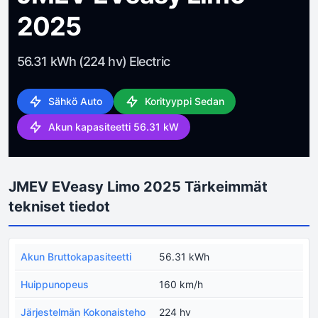
2025
56.31 kWh (224 hv) Electric
Sähkö Auto
Korityyppi Sedan
Akun kapasiteetti 56.31 kW
JMEV EVeasy Limo 2025 Tärkeimmät
tekniset tiedot
Akun Bruttokapasiteetti
56.31 kWh
Huippunopeus
160 km/h
Järjestelmän Kokonaisteho
224 hv