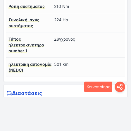
Ροπή συστήματος
210 Nm
Συνολική ισχύς
224 Hp
συστήματος
Τύπος
Σύγχρονος
ηλεκτροκινητήρα
number 1
ηλεκτρική αυτονομία
501 km
(NEDC)
Κοινοποίηση
Διαστάσεις
Απόσταση από το
145-150 mm
έδαφος
Πίσω ίχνος
1570 mm