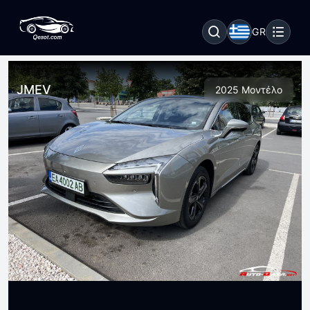
GR
JMEV
2025 Μοντέλο