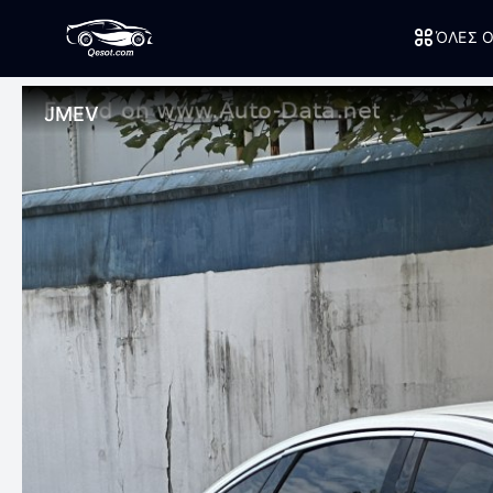
ΌΛΕΣ Ο
JMEV