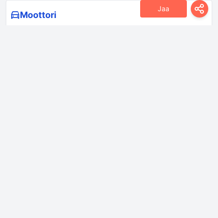
Jaa
Moottori
Moottorijärjestelmät
Hiukkassuodatin
Moottorin asettelu
Edessä, poikittain
Moottorin
Rivimoottori
kokoonpano
Moottorin malli/koodi
A19DTR
Moottorin tilavuus
1910 sm
Moottorin toive
Twin Turbo, Välijäähdytin
Moottorin öljytilavuus
4.5 l
Moottoriöljyn
Kirjaudu sisään nähdäksesi.
eritelmät