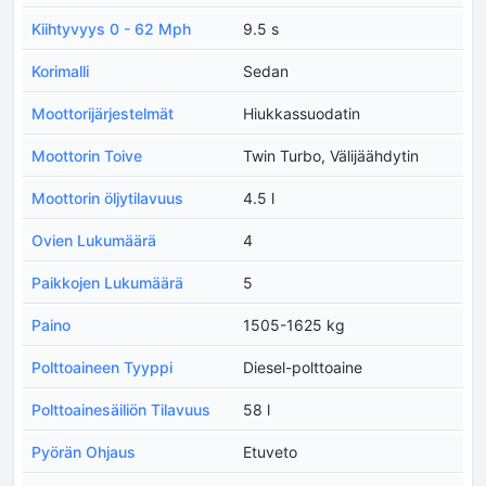
Kiihtyvyys 0 - 62 Mph
9.5 s
Korimalli
Sedan
Moottorijärjestelmät
Hiukkassuodatin
Moottorin Toive
Twin Turbo, Välijäähdytin
Moottorin öljytilavuus
4.5 l
Ovien Lukumäärä
4
Paikkojen Lukumäärä
5
Paino
1505-1625 kg
Polttoaineen Tyyppi
Diesel-polttoaine
Polttoainesäiliön Tilavuus
58 l
Pyörän Ohjaus
Etuveto