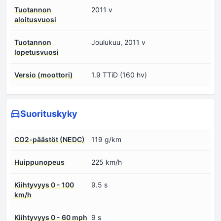
Tuotannon
2011 v
aloitusvuosi
Tuotannon
Joulukuu, 2011 v
lopetusvuosi
Versio (moottori)
1.9 TTiD (160 hv)
Suorituskyky
CO2-päästöt (NEDC)
119 g/km
Huippunopeus
225 km/h
Kiihtyvyys 0 - 100
9.5 s
km/h
Kiihtyvyys 0 - 60 mph
9 s