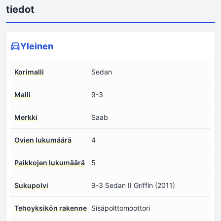
tiedot
Yleinen
Korimalli
Sedan
Malli
9-3
Merkki
Saab
Ovien lukumäärä
4
Paikkojen lukumäärä
5
Sukupolvi
9-3 Sedan II Griffin (2011)
Tehoyksikön rakenne
Sisäpolttomoottori