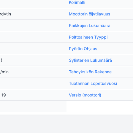
Korimalli
hdytin
Moottorin öljytilavuus
Paikkojen Lukumäärä
Polttoaineen Tyyppi
Pyörän Ohjaus
1)
Sylinterien Lukumäärä
a/min
Tehoyksikön Rakenne
Tuotannon Lopetusvuosi
x 19
Versio (moottori)