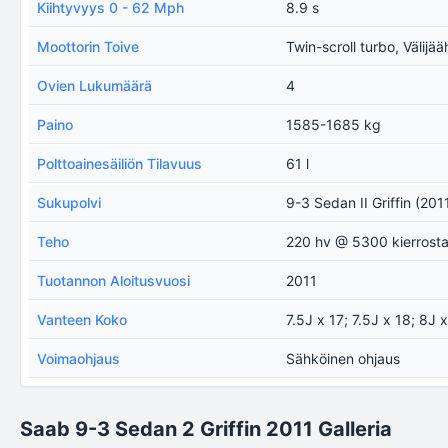
Kiihtyvyys 0 - 62 Mph
8.9 s
Moottorin Toive
Twin-scroll turbo, Välijää
Ovien Lukumäärä
4
Paino
1585-1685 kg
Polttoainesäiliön Tilavuus
61 l
Sukupolvi
9-3 Sedan II Griffin (201
Teho
220 hv @ 5300 kierrost
Tuotannon Aloitusvuosi
2011
Vanteen Koko
7.5J x 17; 7.5J x 18; 8J 
Voimaohjaus
Sähköinen ohjaus
Saab 9-3 Sedan 2 Griffin 2011 Galleria