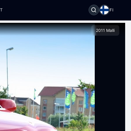
OT
FI
2011 Malli