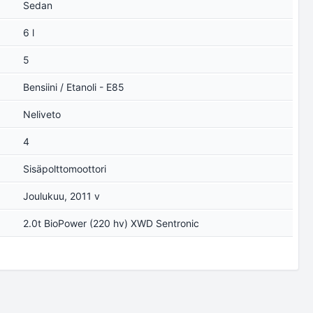
Sedan
6 l
5
Bensiini / Etanoli - E85
Neliveto
4
Sisäpolttomoottori
Joulukuu, 2011 v
2.0t BioPower (220 hv) XWD Sentronic