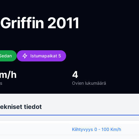
Griffin 2011
 Sedan
Istumapaikat 5
km/h
4
s
Ovien lukumäärä
ekniset tiedot
Kiihtyvyys 0 - 100 Km/h