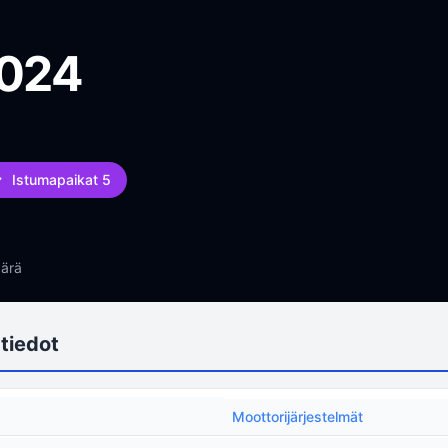
2024
Istumapaikat 5
ärä
tiedot
Moottorijärjestelmät