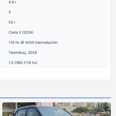
4.8 l
5
50 l
Creta II (2024)
116 hv @ 4000 kierrosta/min
Tammikuu, 2024
1.5 CRDi (116 hv)