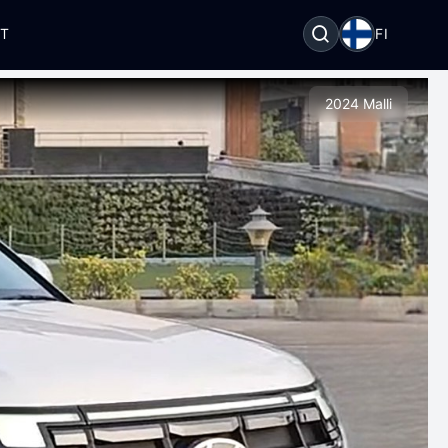
OT
FI
2024 Malli