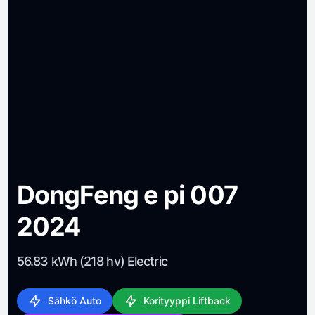
DongFeng e pi 007
2024
56.83 kWh (218 hv) Electric
Sähkö Auto
Korityyppi Liftback