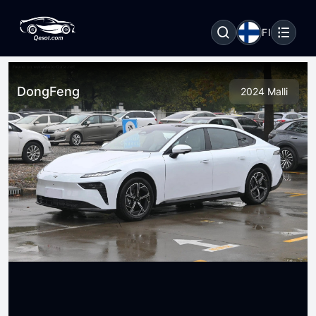
FI
DongFeng
2024 Malli