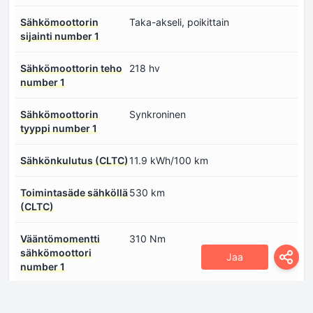
Sähkömoottorin
Taka-akseli, poikittain
sijainti number 1
Sähkömoottorin teho
218 hv
number 1
Sähkömoottorin
Synkroninen
tyyppi number 1
Sähkönkulutus (CLTC)
11.9 kWh/100 km
Toimintasäde sähköllä
530 km
(CLTC)
Vääntömomentti
310 Nm
sähkömoottori
Jaa
number 1