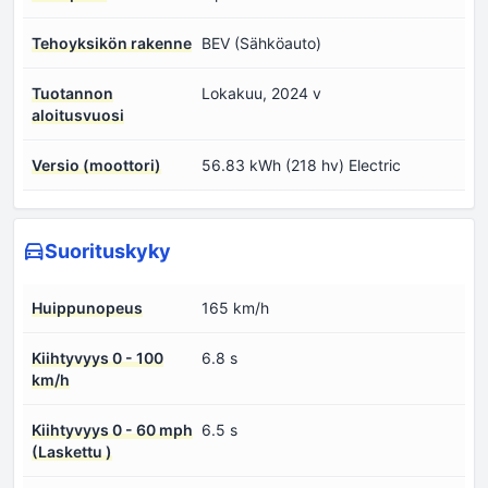
Tehoyksikön rakenne
BEV (Sähköauto)
Tuotannon
Lokakuu, 2024 v
aloitusvuosi
Versio (moottori)
56.83 kWh (218 hv) Electric
Suorituskyky
Huippunopeus
165 km/h
Kiihtyvyys 0 - 100
6.8 s
km/h
Kiihtyvyys 0 - 60 mph
6.5 s
(Laskettu )