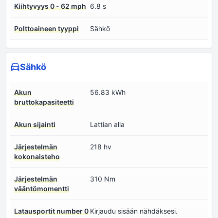
Kiihtyvyys 0 - 62 mph
6.8 s
Polttoaineen tyyppi
Sähkö
Sähkö
Akun
56.83 kWh
bruttokapasiteetti
Akun sijainti
Lattian alla
Järjestelmän
218 hv
kokonaisteho
Järjestelmän
310 Nm
vääntömomentti
Latausportit number 0
Kirjaudu sisään nähdäksesi.