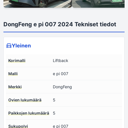
DongFeng e pi 007 2024 Tekniset tiedot
Yleinen
Korimalli
Liftback
Malli
e pi 007
Merkki
DongFeng
Ovien lukumäärä
5
Paikkojen lukumäärä
5
Sukupolvi
e pi 007