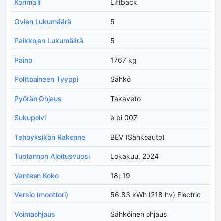
Korimalli
Liftback
Ovien Lukumäärä
5
Paikkojen Lukumäärä
5
Paino
1767 kg
Polttoaineen Tyyppi
Sähkö
Pyörän Ohjaus
Takaveto
Sukupolvi
e pi 007
Tehoyksikön Rakenne
BEV (Sähköauto)
Tuotannon Aloitusvuosi
Lokakuu, 2024
Vanteen Koko
18; 19
Versio (moottori)
56.83 kWh (218 hv) Electric
Voimaohjaus
Sähköinen ohjaus