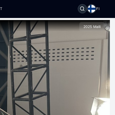
OT
FI
2025 Malli