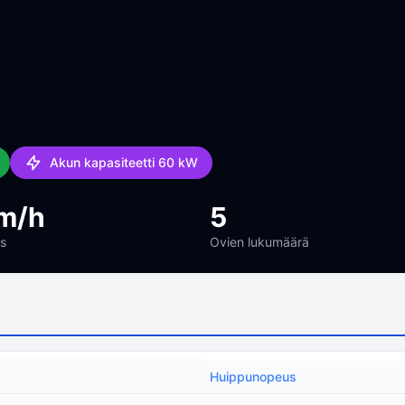
Akun kapasiteetti 60 kW
m/h
5
s
Ovien lukumäärä
Huippunopeus