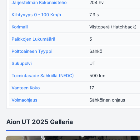
Järjestelmän Kokonaisteho
204 hv
Kiihtyvyys 0 - 100 Km/h
7.3 s
Korimalli
Viistoperä (Hatchback)
Paikkojen Lukumäärä
5
Polttoaineen Tyyppi
Sähkö
Sukupolvi
UT
Toimintasäde Sähköllä (NEDC)
500 km
Vanteen Koko
17
Voimaohjaus
Sähköinen ohjaus
Aion UT 2025 Galleria