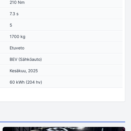
210 Nm
7.3 s
5
1700 kg
Etuveto
BEV (Sähköauto)
Kesäkuu, 2025
60 kWh (204 hv)