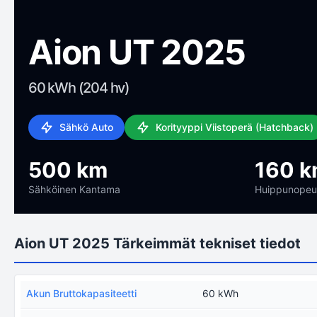
Aion UT 2025
60 kWh (204 hv)
Sähkö Auto
Korityyppi Viistoperä (Hatchback)
500 km
160 k
Sähköinen Kantama
Huippunopeu
Aion UT 2025 Tärkeimmät tekniset tiedot
Akun Bruttokapasiteetti
60 kWh