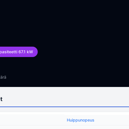
asiteetti 67.1 kW
ärä
t
Huippunopeus