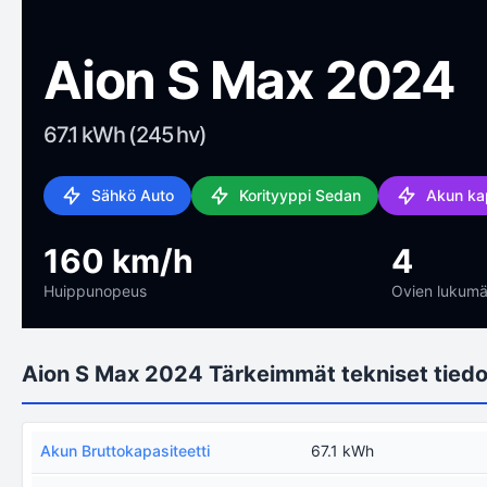
Aion S Max 2024
67.1 kWh (245 hv)
Sähkö Auto
Korityyppi Sedan
Akun kap
160 km/h
4
Huippunopeus
Ovien lukumä
Aion S Max 2024 Tärkeimmät tekniset tiedo
Akun Bruttokapasiteetti
67.1 kWh