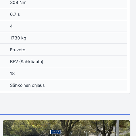
309 Nm
6.7 s
4
1730 kg
Etuveto
BEV (Sähköauto)
18
Sähköinen ohjaus