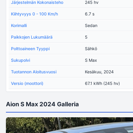
Järjestelmän Kokonaisteho
245 hv
Kiihtyvyys 0 - 100 Km/h
6.7 s
Korimalli
Sedan
Paikkojen Lukumäärä
5
Polttoaineen Tyyppi
Sähkö
Sukupolvi
S Max
Tuotannon Aloitusvuosi
Kesäkuu, 2024
Versio (moottori)
67.1 kWh (245 hv)
Aion S Max 2024 Galleria