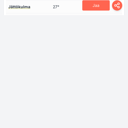
Jaa
Jättökulma
27°
Korkeus
1650 mm
Leveys
1870 mm
Maavara
150 mm
Pituus
4535 mm
Pyörän perusta
2750 mm
Takapyörän jälki
1600 mm
Vähimmäiskääntöhalkaisija
11 m
Etuylitys
898 mm
Lähestymiskulma
18°