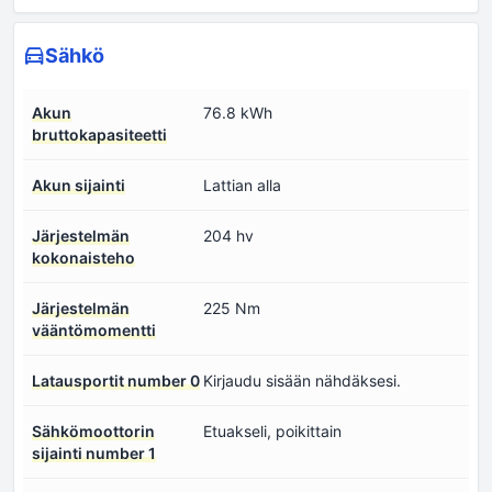
Sähkö
Akun
76.8 kWh
bruttokapasiteetti
Akun sijainti
Lattian alla
Järjestelmän
204 hv
kokonaisteho
Järjestelmän
225 Nm
vääntömomentti
Latausportit number 0
Kirjaudu sisään nähdäksesi.
Sähkömoottorin
Etuakseli, poikittain
sijainti number 1