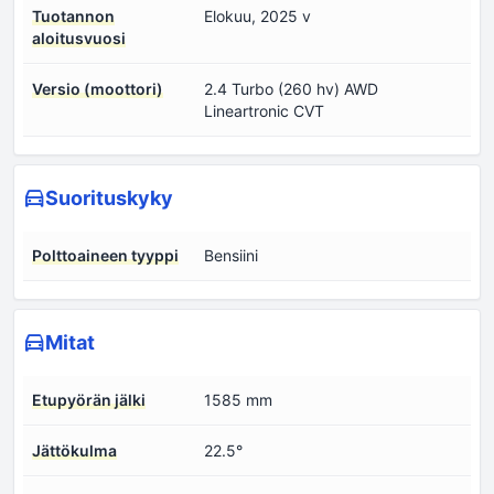
Tuotannon
Elokuu, 2025 v
aloitusvuosi
Versio (moottori)
2.4 Turbo (260 hv) AWD
Lineartronic CVT
Suorituskyky
Polttoaineen tyyppi
Bensiini
Mitat
Etupyörän jälki
1585 mm
Jättökulma
22.5°