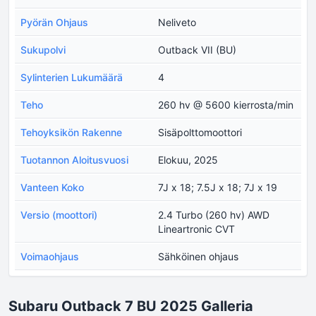
Pyörän Ohjaus
Neliveto
Sukupolvi
Outback VII (BU)
Sylinterien Lukumäärä
4
Teho
260 hv @ 5600 kierrosta/min
Tehoyksikön Rakenne
Sisäpolttomoottori
Tuotannon Aloitusvuosi
Elokuu, 2025
Vanteen Koko
7J x 18; 7.5J x 18; 7J x 19
Versio (moottori)
2.4 Turbo (260 hv) AWD
Lineartronic CVT
Voimaohjaus
Sähköinen ohjaus
Subaru Outback 7 BU 2025 Galleria