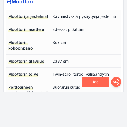
Moottori
Moottorijärjestelmät
Käynnistys- & pysäytysjärjestelmä
Moottorin asettelu
Edessä, pitkittäin
Moottorin
Bokseri
kokoonpano
Moottorin tilavuus
2387 sm
Moottorin toive
Twin-scroll turbo, Välijäähdytin
Jaa
Polttoaineen
Suoraruiskutus
ruiskutusjärjestelmä
Puristussuhde
10.6:1
Sylinterien halkaisija
94 mm