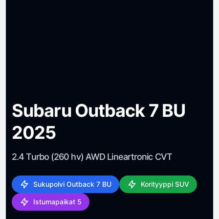
Subaru Outback 7 BU
2025
2.4 Turbo (260 hv) AWD Lineartronic CVT
Sukupolvi Outback 7 BU
Korityyppi SUV
Istumapaikat 5