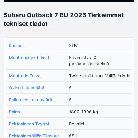
Subaru Outback 7 BU 2025 Tärkeimmät
tekniset tiedot
Korimalli
SUV
Moottorijärjestelmät
Käynnistys- &
pysäytysjärjestelmä
Moottorin Toive
Twin-scroll turbo, Välijäähdytin
Ovien Lukumäärä
5
Paikkojen Lukumäärä
5
Paino
1800-1806 kg
Polttoaineen Tyyppi
Bensiini
Polttoainesäiliön Tilavuus
68 l