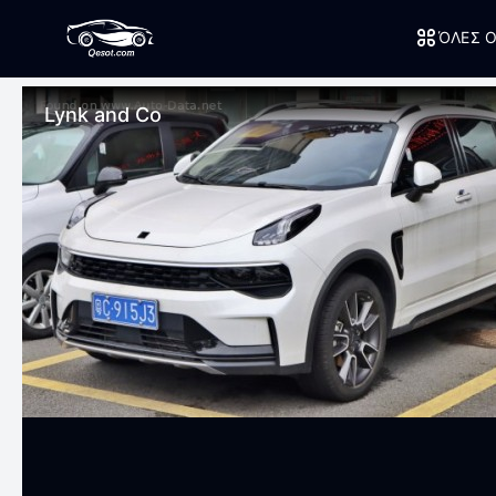
ΌΛΕΣ Ο
Lynk and Co