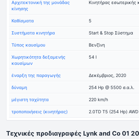
Αρχιτεκτονική της μονάδας
Κινητήρας εσωτερικής 
κίνησης
Καθίσματα
5
Συστήματα κινητήρα
Start & Stop Σύστημα
Τύπος καυσίμου
Βενζίνη
Χωρητικότητα δεξαμενής
54 l
καυσίμων
έναρξη της παραγωγής
Δεκέμβριος, 2020
δύναμη
254 Hp @ 5500 σ.α.λ.
μέγιστη ταχύτητα
220 km/h
τροποποιήσεις (κινητήρας)
2.0TD T5 (254 Hp) AWD
Τεχνικές προδιαγραφές Lynk and Co 01 2