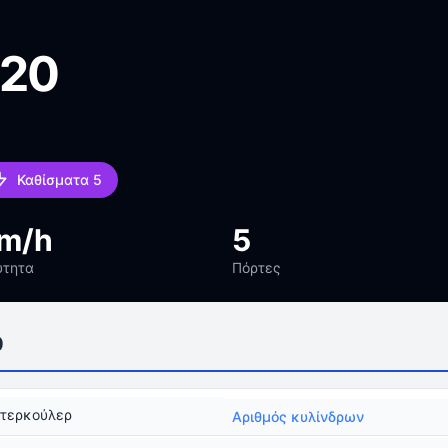
020
Καθίσματα 5
km/h
5
ύτητα
Πόρτες
0
ντερκούλερ
Αριθμός κυλίνδρων