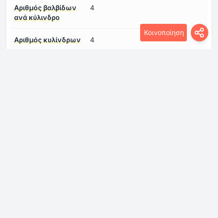
Αριθμός βαλβίδων
4
ανά κύλινδρο
Κοινοποίηση
Αριθμός κυλίνδρων
4
Διάμετρος κυλίνδρου
75 mm
Διάταξη κινητήρα
Εμπρός, εγκάρσια
Διαμόρφωση
σε σειρά
κινητήρα
Κυβισμός κινητήρα
1498 cm
Μοντέλο/Κωδικός
Z2GA
κινητήρα
Ονομαστική ροπή του
240 Nm
κινητήρα