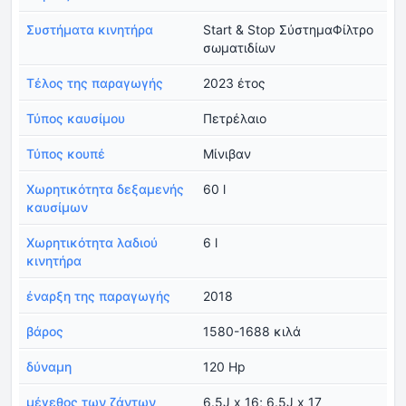
Συστήματα κινητήρα
Start & Stop ΣύστημαΦίλτρο
σωματιδίων
Τέλος της παραγωγής
2023 έτος
Τύπος καυσίμου
Πετρέλαιο
Τύπος κουπέ
Μίνιβαν
Χωρητικότητα δεξαμενής
60 l
καυσίμων
Χωρητικότητα λαδιού
6 l
κινητήρα
έναρξη της παραγωγής
2018
βάρος
1580-1688 κιλά
δύναμη
120 Hp
μέγεθος των ζάντων
6.5J x 16; 6.5J x 17