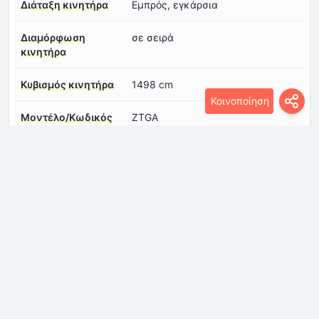
Διάταξη κινητήρα
Εμπρός, εγκάρσια
Διαμόρφωση
σε σειρά
κινητήρα
Κυβισμός κινητήρα
1498 cm
Κοινοποίηση
Μοντέλο/Κωδικός
ZTGA
κινητήρα
Ονομαστική ροπή του
270 Nm
κινητήρα
Προδιαγραφές λαδιού
Συνδεθείτε για να δείτε.
κινητήρα
Συστήματα κινητήρα
Start & Stop ΣύστημαΦίλτρο
σωματιδίων
Σύστημα ψεκασμού
σύστημα Ντίζελ κοινής γραμμής