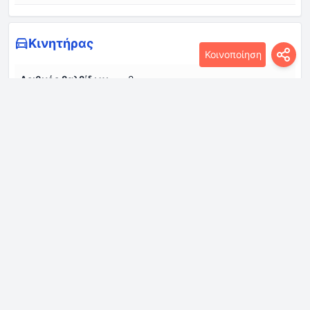
Κινητήρας
Κοινοποίηση
Αριθμός βαλβίδων
2
ανά κύλινδρο
Αριθμός κυλίνδρων
4
Βαθμός συμπίεσης
16:1
Διάμετρος κυλίνδρου
75 mm
Διάταξη κινητήρα
Εμπρός, εγκάρσια
Διαμόρφωση
σε σειρά
κινητήρα
Κυβισμός κινητήρα
1560 cm