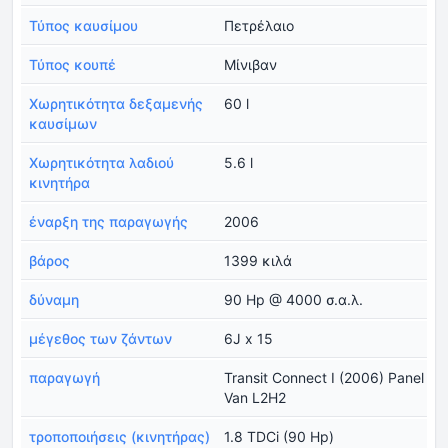
Τύπος καυσίμου
Πετρέλαιο
Τύπος κουπέ
Μίνιβαν
Χωρητικότητα δεξαμενής
60 l
καυσίμων
Χωρητικότητα λαδιού
5.6 l
κινητήρα
έναρξη της παραγωγής
2006
βάρος
1399 κιλά
δύναμη
90 Hp @ 4000 σ.α.λ.
μέγεθος των ζάντων
6J x 15
παραγωγή
Transit Connect I (2006) Panel
Van L2H2
τροποποιήσεις (κινητήρας)
1.8 TDCi (90 Hp)