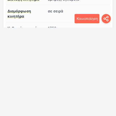
Διαμόρφωση
σε σειρά
κινητήρα
Κοινοποίηση
Κυβισμός κινητήρα
1753 cm
Μοντέλο/Κωδικός
Duratorq / HCPA, P9PA, R3PA
κινητήρα
Ονομαστική ροπή του
240 Nm @ 1750 σ.α.λ.
κινητήρα
Προδιαγραφές λαδιού
Συνδεθείτε για να δείτε.
κινητήρα
Σύστημα ψεκασμού
σύστημα Ντίζελ κοινής γραμμής
καυσίμου
(common-rail)
Χωρητικότητα λαδιού
5.6 l
κινητήρα