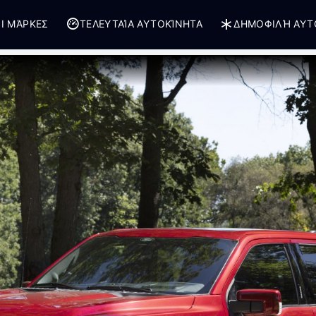
Ι ΜΆΡΚΕΣ
ΤΕΛΕΥΤΑΊΑ ΑΥΤΟΚΊΝΗΤΑ
ΔΗΜΟΦΙΛΉ ΑΥΤ