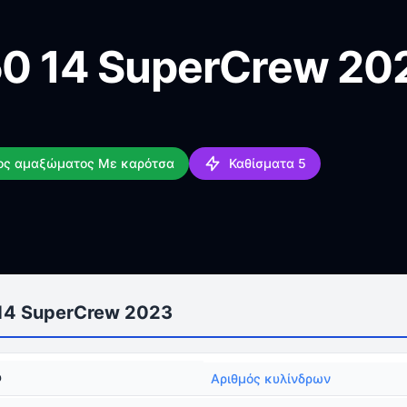
150 14 SuperCrew 20
ος αμαξώματος Με καρότσα
Καθίσματα 5
 14 SuperCrew 2023
ρ
Αριθμός κυλίνδρων