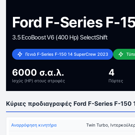
Ford F-Series F-
3.5 EcoBoost V6 (400 Hp) SelectShift
Γενιά F-Series F-150 14 SuperCrew 2023
Τύπ
6000 σ.α.λ.
4
Ισχύς (HP) στους στροφές
Πόρτες
Κύριες προδιαγραφές Ford F-Series F-150
Αναρρόφηση κινητήρα
Twin Turbo, Ιντερκούλε