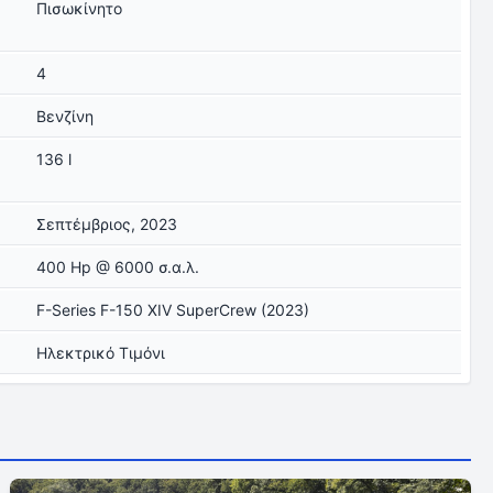
Πισωκίνητο
4
Βενζίνη
136 l
Σεπτέμβριος, 2023
400 Hp @ 6000 σ.α.λ.
F-Series F-150 XIV SuperCrew (2023)
Ηλεκτρικό Τιμόνι