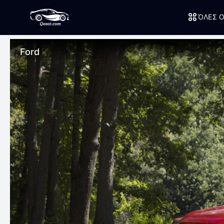
ΌΛΕΣ Ο
Ford