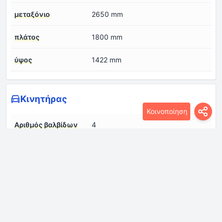
μεταξόνιο
2650 mm
πλάτος
1800 mm
ύψος
1422 mm
Κινητήρας
Κοινοποίηση
Αριθμός βαλβίδων
4
ανά κύλινδρο
Αριθμός κυλίνδρων
4
Βαθμός συμπίεσης
10.5:1
Διάμετρος κυλίνδρου
71.6 mm