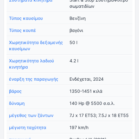
σωματιδίων
Τύπος καυσίμου
Βενζίνη
Τύπος κουπέ
βαγόνι
Χωρητικότητα δεξαμενής
50 l
καυσίμων
Χωρητικότητα λαδιού
4.2 l
κινητήρα
έναρξη της παραγωγής
Ενδέχεται, 2024
βάρος
1350-1451 κιλά
δύναμη
140 Hp @ 5500 σ.α.λ.
μέγεθος των ζάντων
7J x 17 ET53; 7.5J x 18 ET55
μέγιστη ταχύτητα
197 km/h